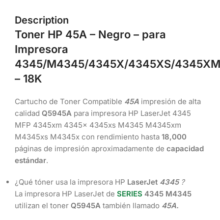
Description
Toner HP 45A – Negro – para
Impresora
4345/M4345
/4345X/4345XS/4345X
– 18K
Cartucho de Toner Compatible
45A
impresión de alta
calidad
Q5945A
para impresora HP LaserJet 4345
MFP 4345xm 4345x 4345xs M4345 M4345xm
M4345xs M4345x con rendimiento hasta
18,000
páginas de impresión aproximadamente de
capacidad
estándar
.
¿Qué tóner usa la impresora HP
LaserJet
4345
?
La impresora HP LaserJet de
SERIES
4345 M4345
utilizan el toner
Q5945A
también llamado
45A.