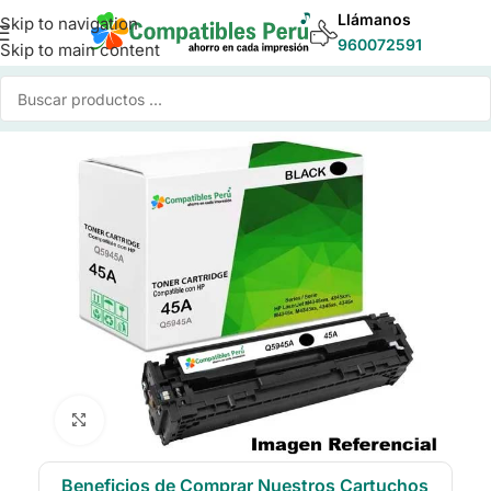
Llámanos
Skip to navigation
960072591
Skip to main content
Inicio
/
Toner para Impresoras
/
Toner Compatible HP
Click to enlarge
Beneficios de Comprar Nuestros Cartuchos