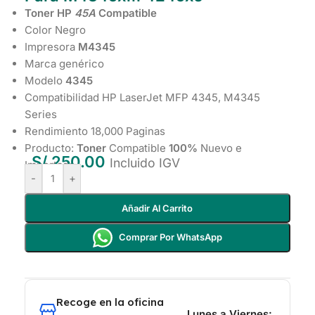
Toner HP
45A
Compatible
Color Negro
Impresora
M4345
Marca genérico
Modelo
4345
Compatibilidad HP LaserJet MFP 4345, M4345
Series
Rendimiento 18,000 Paginas
Producto:
Toner
Compatible
100%
Nuevo e
S/
250.00
Incluido IGV
Importado
-
+
Añadir Al Carrito
Comprar Por WhatsApp
Recoge en la oficina
Lunes a Viernes: