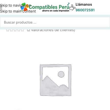
Llámanos
Skip to navigation
960072591
Skip to main content
Inicio
/
Toner para Impresoras
/
Toner Compatible Brother
(
2
valoraciones de clientes)