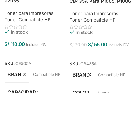
P2055
CB435A Para P1005, P1006
Toner para Impresoras
,
Toner para Impresoras
,
Toner Compatible HP
Toner Compatible HP
In stock
In stock
S/
110.00
S/
55.00
Incluido IGV
S/
70.00
Incluido IGV
Añadir Al Carrito
Añadir Al Carrito
SKU:
CE505A
SKU:
CB435A
BRAND
BRAND
Compatible HP
Compatible HP
CAPACIDAD
COLOR
Negro
Estándar Rendimiento
COLOR
Negro