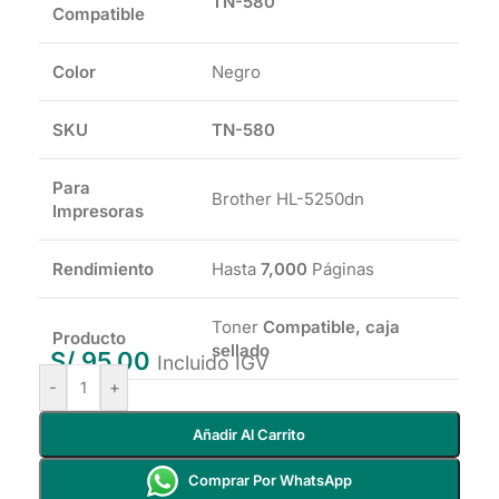
TN-580
Compatible
Color
Negro
SKU
TN-580
Para
Brother HL-5250dn
Impresoras
Rendimiento
Hasta
7,000
Páginas
Toner
Compatible, caja
Producto
sellado
S/
95.00
Incluido IGV
-
+
Añadir Al Carrito
Comprar Por WhatsApp