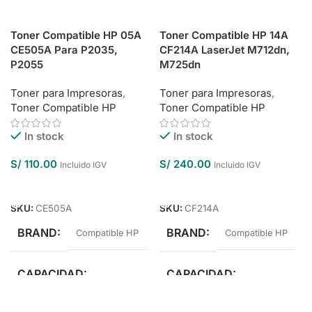
Toner Compatible HP 05A
Toner Compatible HP 14A
CE505A Para P2035,
CF214A LaserJet M712dn,
P2055
M725dn
Toner para Impresoras
,
Toner para Impresoras
,
Toner Compatible HP
Toner Compatible HP
In stock
In stock
S/
110.00
S/
240.00
Incluido IGV
Incluido IGV
Añadir Al Carrito
Añadir Al Carrito
SKU:
CE505A
SKU:
CF214A
BRAND
BRAND
Compatible HP
Compatible HP
CAPACIDAD
CAPACIDAD
Estándar Rendimiento
Estándar Rendimiento