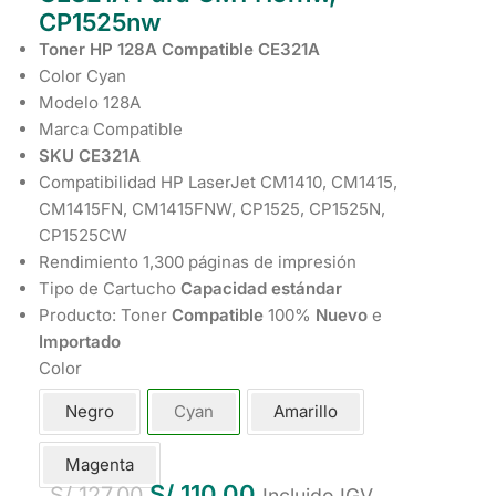
CP1525nw
Toner HP 128A Compatible CE321A
Color Cyan
Modelo 128A
Marca Compatible
SKU CE321A
Compatibilidad HP LaserJet CM1410, CM1415,
CM1415FN, CM1415FNW, CP1525, CP1525N,
CP1525CW
Rendimiento 1,300 páginas de impresión
Tipo de Cartucho
Capacidad estándar
Producto: Toner
Compatible
100%
Nuevo
e
Importado
Color
Negro
Cyan
Amarillo
Magenta
S/
110.00
S/
127.00
Incluido IGV