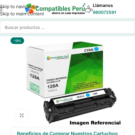
Llámanos
Skip to navigation
960072591
Skip to main content
Inicio
/
Toner para Impresoras
/
Toner Compatible HP
-13%
Click to enlarge
Beneficios de Comprar Nuestros Cartuchos