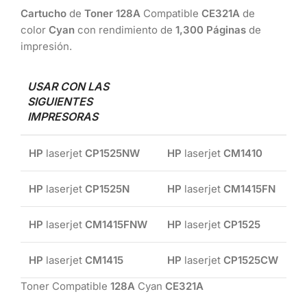
Cartucho
de
Toner 128A
Compatible
CE321A
de
color
Cyan
con rendimiento de
1,300 Páginas
de
impresión.
USAR CON LAS
SIGUIENTES
IMPRESORAS
HP
laserjet
CP1525NW
HP
laserjet
CM1410
HP
laserjet
CP1525N
HP
laserjet
CM1415FN
HP
laserjet
CM1415FNW
HP
laserjet
CP1525
HP
laserjet
CM1415
HP
laserjet
CP1525CW
Toner Compatible
128A
Cyan
CE321A