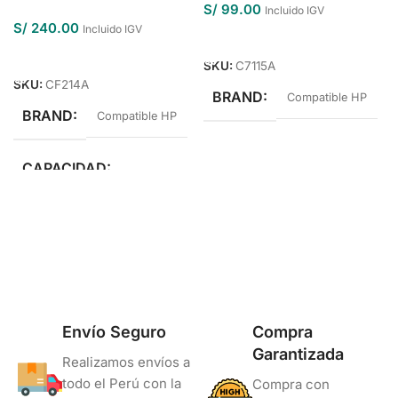
S/
99.00
Incluido IGV
S/
240.00
Incluido IGV
Añadir Al Carrito
Añadir Al Carrito
SKU:
C7115A
SKU:
CF214A
BRAND
Compatible HP
BRAND
Compatible HP
CAPACIDAD
Estándar Rendimiento
COLOR
Negro
Envío Seguro
Compra
Garantizada
Realizamos envíos a
todo el Perú con la
Compra con