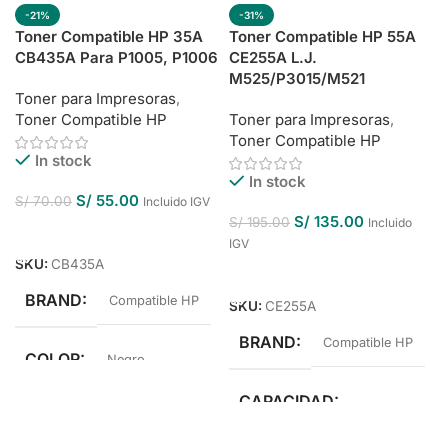
-21%
-31%
Toner Compatible HP 35A
Toner Compatible HP 55A
CB435A Para P1005, P1006
CE255A L.J.
M525/P3015/M521
Toner para Impresoras
,
Toner Compatible HP
Toner para Impresoras
,
Toner Compatible HP
In stock
In stock
S/
55.00
S/
70.00
Incluido IGV
S/
135.00
S/
195.00
Incluido
Añadir Al Carrito
IGV
SKU:
CB435A
Añadir Al Carrito
BRAND
Compatible HP
SKU:
CE255A
BRAND
Compatible HP
COLOR
Negro
CAPACIDAD