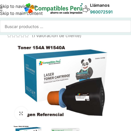
Llámanos
Skip to navigation
960072591
Skip to main content
Inicio
/
Toner para Impresoras
/
Toner Compatible HP
(
1
valoración de cliente)
Click to enlarge