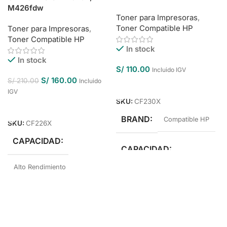
M426fdw
Toner para Impresoras
,
Toner Compatible HP
Toner para Impresoras
,
Toner Compatible HP
In stock
In stock
S/
110.00
Incluido IGV
S/
160.00
S/
210.00
Incluido
Añadir Al Carrito
IGV
SKU:
CF230X
Añadir Al Carrito
BRAND
Compatible HP
SKU:
CF226X
CAPACIDAD
CAPACIDAD
Alto Rendimiento
Alto Rendimiento
BRAND
Compatible HP
COLOR
Negro