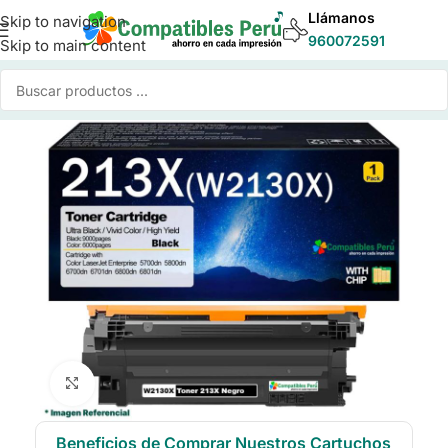
Llámanos
Skip to navigation
960072591
Skip to main content
Inicio
/
Toner para Impresoras
/
Toner Compatible HP
Click to enlarge
Beneficios de Comprar Nuestros Cartuchos