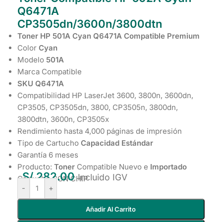
Q6471A
CP3505dn/3600n/3800dtn
Toner HP 501A
Cyan
Q6471A Compatible Premium
Color
Cyan
Modelo
501A
Marca Compatible
SKU Q6471A
Compatibilidad HP LaserJet 3600, 3800n, 3600dn,
CP3505, CP3505dn, 3800, CP3505n, 3800dn,
3800dtn, 3600n, CP3505x
Rendimiento hasta 4,000 páginas de impresión
Tipo de Cartucho
Capacidad Estándar
Garantía 6 meses
Producto:
Toner
Compatible Nuevo e
Importado
S/
282.00
Incluido IGV
Cartucho CON CHIP
-
+
Añadir Al Carrito