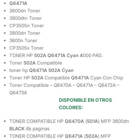
Q6471A
3600dn Toner
3800dtn Toner
CP3505n Toner
3800dn Toner
3600n Toner
CP3505x Toner
TONER HP
502A
Q6471A
Cyan 4
000 PÁG.
Toner
502A
Compatible
toner hp
Q6471A 502A Cyan
Toner HP
502A
Compatible
Q6471A
Cyan Con Chip
Toner Compatible – Q6470A – Q6471A – Q6472A –
Q6473A
DISPONIBLE EN OTROS
COLORES:
TONER COMPATIBLE HP
Q6470A
(
501A
) MFP 3600dn
BLACK
6k paginas
TONER COMPATIBLE HP
Q6471A
(
502A
) MFP