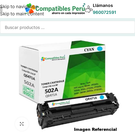
Llámanos
Skip to navigation
960072591
Skip to main content
Inicio
/
Toner para Impresoras
/
Toner Compatible HP
Click to enlarge