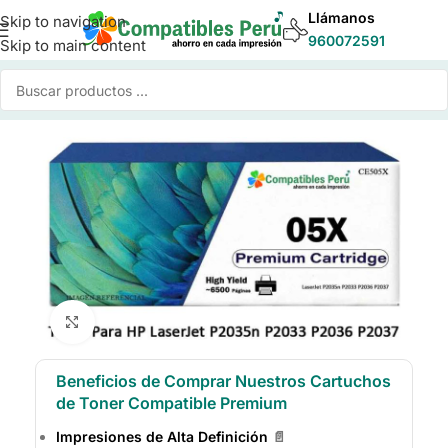
Llámanos
Skip to navigation
960072591
Skip to main content
Inicio
/
Toner para Impresoras
/
Toner Compatible HP
Click to enlarge
Beneficios de Comprar Nuestros Cartuchos
de Toner Compatible Premium
Impresiones de Alta Definición
📄