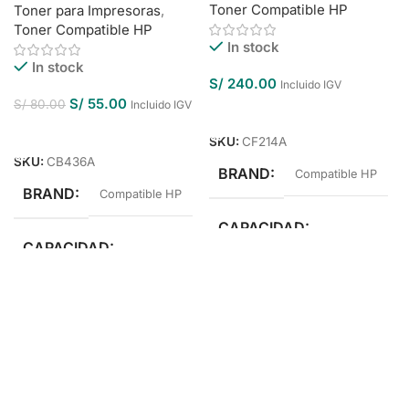
Toner Compatible HP
Toner para Impresoras
,
Toner Compatible HP
In stock
In stock
S/
240.00
Incluido IGV
S/
55.00
S/
80.00
Incluido IGV
Añadir Al Carrito
Añadir Al Carrito
SKU:
CF214A
SKU:
CB436A
BRAND
Compatible HP
BRAND
Compatible HP
CAPACIDAD
CAPACIDAD
Estándar Rendimiento
Estándar Rendimiento
COLOR
Negro
COLOR
Negro