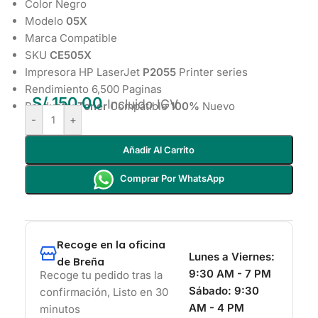
Color Negro
Modelo
05X
Marca Compatible
SKU
CE505X
Impresora HP LaserJet
P2055
Printer series
Rendimiento 6,500 Paginas
S/
150.00
Incluido IGV
Producto:
Toner
Compatible
100%
Nuevo
-
+
Añadir Al Carrito
Comprar Por WhatsApp
Recoge en la oficina
Lunes a Viernes:
de Breña
9:30 AM - 7 PM
Recoge tu pedido tras la
Sábado:
9:30
confirmación, Listo en 30
AM - 4 PM
minutos