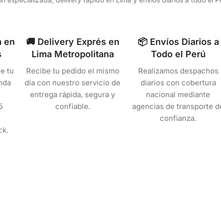
a en
🚚 Delivery Exprés en
📦 Envíos Diarios a
s
Lima Metropolitana
Todo el Perú
e tu
Recibe tu pedido el mismo
Realizamos despachos
nda
día con nuestro servicio de
diarios con cobertura
entrega rápida, segura y
nacional mediante
5
confiable.
agencias de transporte d
confianza.
ck.