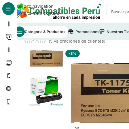
Skip to navigation
Skip to main content
Categoria & Productos
Promociones
Nuestras Ti
Inicio
/
Toner para Impresoras
/
Toner Compatible Ky
(
5
valoraciones de clientes)
-8%
Click to enlarge