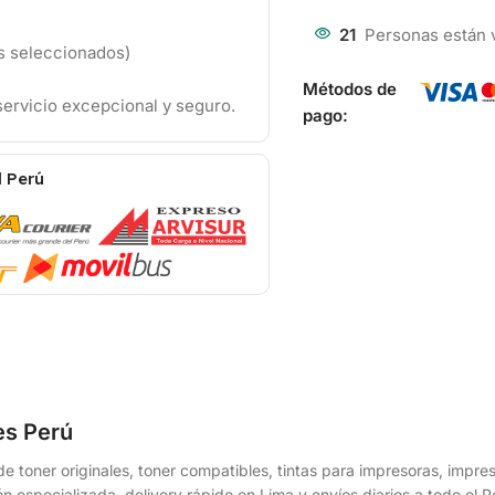
21
Personas están 
os seleccionados)
Métodos de
ervicio excepcional y seguro.
pago:
l Perú
es Perú
e toner originales, toner compatibles, tintas para impresoras, impr
n especializada, delivery rápido en Lima y envíos diarios a todo el