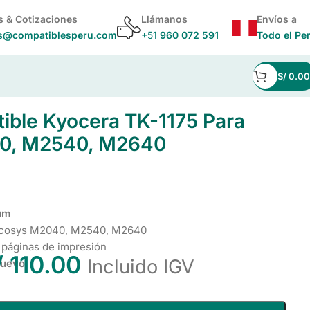
s & Cotizaciones
Llámanos
Envíos a
s@compatiblesperu.com
+51
960 072 591
Todo el Pe
S/
0.00
0, M2540, M2640
ible Kyocera TK-1175 Para
0, M2540, M2640
um
 Ecosys M2040, M2540, M2640
 páginas de impresión
/
110.00
Incluido IGV
Nuevo