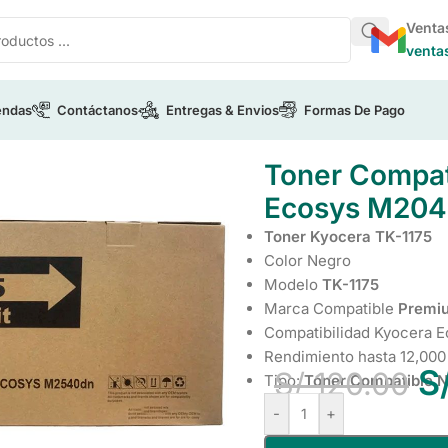
Venta
venta
endas
Contáctanos
Entregas & Envios
Formas De Pago
ocera
/
Toner Compatible Kyocera TK-1175 Para Ecosys M204
Toner Compat
Ecosys M204
Toner Kyocera TK-1175
Color Negro
Modelo
TK-1175
Marca Compatible
Premi
Compatibilidad Kyocera
Rendimiento hasta 12,000
S
S/
120.00
Tipo:
Toner Compatible 
-
+