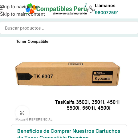
Llámanos
Skip to navigation
960072591
Skip to main content
Inicio
/
Toner para Impresoras
/
Toner Compatible Kyocera
Click to enlarge
Beneficios de Comprar Nuestros Cartuchos
de Toner Compatible Premium