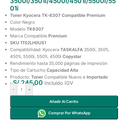
3500i/3501i/4500i/4501i/5500i/55
01i
Toner Kyocera TK-6307 Compatible Premium
Color Negro
Modelo
TK6307
Marca Compatible
Premium
SKU 1T02LH0US1
Compatibilidad: Kyocera
TASKALFA
3500i, 3501i,
4501i, 5500i, 5501i, 4500i
Copystar
Rendimiento hasta 35,000 páginas de impresión
Tipo de Cartucho
Capacidad Alta
Producto:
Toner
Compatible Nuevo e
Importado
S/
245.00
Incluido IGV
Incluye Chip
-
+
Añadir Al Carrito
Comprar Por WhatsApp