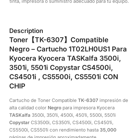
tinta, impresora o suministro adecuado para tu equipo.
Description
Toner
【TK-6307】
Compatible
Negro – Cartucho 1T02LH0US1 Para
Kyocera Kyocera TASKalfa 3500i,
3501i, 5501i Copystar CS4500i,
CS4501i , CS5500i, CS5501i
CON
CHIP
Cartucho de Toner Compatible
TK-6307
impresión de
alta calidad color
Negro
para impresora Kyocera
TASKalfa
3500i, 3501i, 4500i, 4501i, 5500i, 5501i
Copystar
CS3500i, CS3501i, CS4500i, CS4501i,
CS5500i, CS5501i con rendimiento hasta
35,000
páginas de impresión aproximadamente.