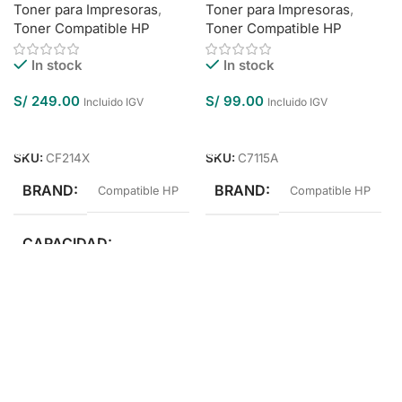
Toner para Impresoras
,
Toner para Impresoras
,
Toner Compatible HP
Toner Compatible HP
In stock
In stock
S/
249.00
S/
99.00
Incluido IGV
Incluido IGV
Añadir Al Carrito
Añadir Al Carrito
SKU:
CF214X
SKU:
C7115A
BRAND
BRAND
Compatible HP
Compatible HP
CAPACIDAD
Alto Rendimiento
COLOR
Negro