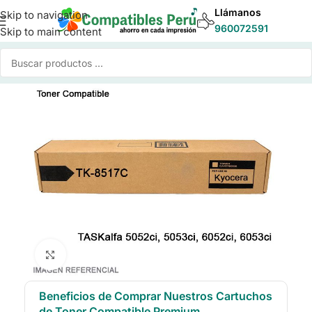
Llámanos
Skip to navigation
960072591
Skip to main content
Inicio
/
Toner para Impresoras
/
Toner Compatible Kyocera
Click to enlarge
Beneficios de Comprar Nuestros Cartuchos
de Toner Compatible Premium