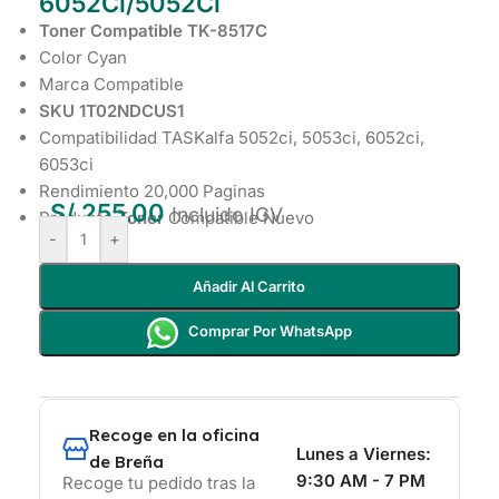
6052Ci/5052Ci
Toner Compatible TK-8517C
Color Cyan
Marca Compatible
SKU 1T02NDCUS1
Compatibilidad TASKalfa 5052ci, 5053ci, 6052ci,
6053ci
Rendimiento 20,000 Paginas
S/
255.00
Incluido IGV
Producto
Toner
Compatible Nuevo
-
+
Añadir Al Carrito
Comprar Por WhatsApp
Recoge en la oficina
Lunes a Viernes:
de Breña
9:30 AM - 7 PM
Recoge tu pedido tras la