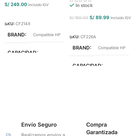
S/
249.00
Incluido IGV
In stock
Añadir Al Carrito
S/
89.99
S/
150.00
Incluido IGV
SKU:
CF214X
Añadir Al Carrito
BRAND
Compatible HP
SKU:
CF226A
BRAND
Compatible HP
CAPACIDAD
CAPACIDAD
Alto Rendimiento
Estándar Rendimiento
COLOR
Negro
COLOR
Negro
Envío Seguro
Compra
Garantizada
Realizamos envíos a