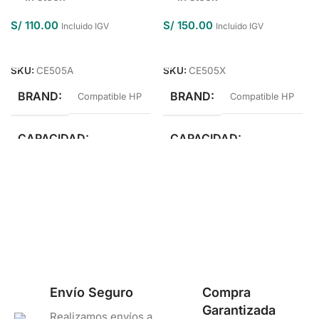
S/
110.00
S/
150.00
Incluido IGV
Incluido IGV
Añadir Al Carrito
Añadir Al Carrito
SKU:
CE505A
SKU:
CE505X
BRAND
BRAND
Compatible HP
Compatible HP
CAPACIDAD
CAPACIDAD
Estándar Rendimiento
Alto Rendimiento
COLOR
Negro
Envío Seguro
Compra
Garantizada
Realizamos envíos a