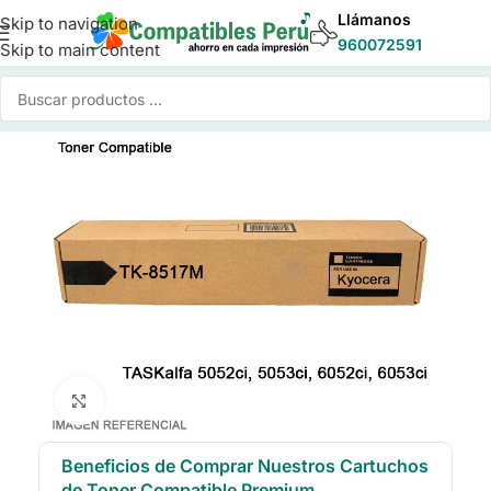
Llámanos
Skip to navigation
960072591
Skip to main content
Inicio
/
Toner para Impresoras
/
Toner Compatible Kyocera
Click to enlarge
Beneficios de Comprar Nuestros Cartuchos
de Toner Compatible Premium