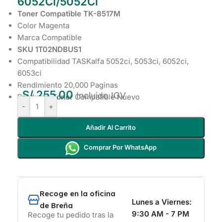
6052Ci/5052Ci
Toner Compatible TK-8517M
Color Magenta
Marca Compatible
SKU 1T02NDBUS1
Compatibilidad TASKalfa 5052ci, 5053ci, 6052ci,
6053ci
Rendimiento 20,000 Paginas
S/
255.00
Incluido IGV
Producto
Toner
Compatible Nuevo
-
+
Añadir Al Carrito
Comprar Por WhatsApp
Recoge en la oficina
Lunes a Viernes:
de Breña
9:30 AM - 7 PM
Recoge tu pedido tras la