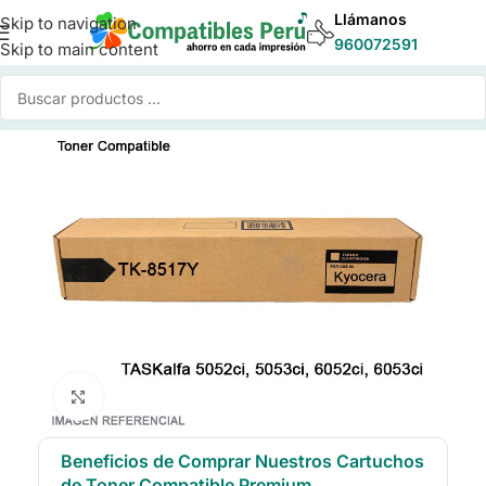
Llámanos
Skip to navigation
960072591
Skip to main content
Inicio
/
Toner para Impresoras
/
Toner Compatible Kyocera
Click to enlarge
Beneficios de Comprar Nuestros Cartuchos
de Toner Compatible Premium