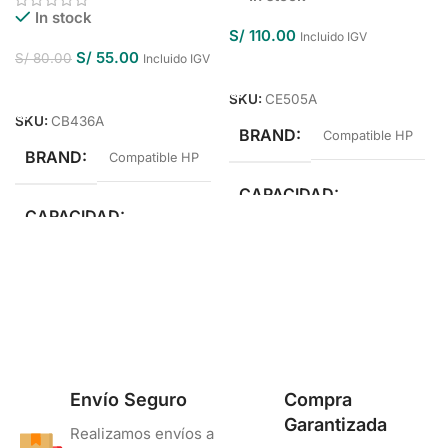
In stock
S/
110.00
Incluido IGV
S/
55.00
S/
80.00
Incluido IGV
Añadir Al Carrito
Añadir Al Carrito
SKU:
CE505A
SKU:
CB436A
BRAND
Compatible HP
BRAND
Compatible HP
CAPACIDAD
CAPACIDAD
Estándar Rendimiento
Estándar Rendimiento
COLOR
Negro
COLOR
Negro
Envío Seguro
Compra
Garantizada
Realizamos envíos a