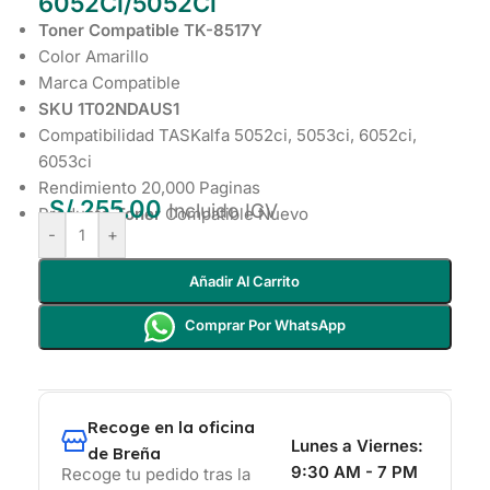
6052Ci/5052Ci
Toner Compatible TK-8517Y
Color Amarillo
Marca Compatible
SKU 1T02NDAUS1
Compatibilidad TASKalfa 5052ci, 5053ci, 6052ci,
6053ci
Rendimiento 20,000 Paginas
S/
255.00
Incluido IGV
Producto
Toner
Compatible Nuevo
-
+
Añadir Al Carrito
Comprar Por WhatsApp
Recoge en la oficina
Lunes a Viernes:
de Breña
9:30 AM - 7 PM
Recoge tu pedido tras la