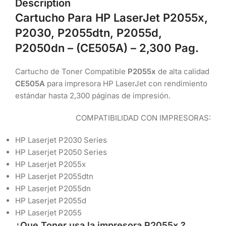
Description
Cartucho Para HP LaserJet P2055x,
P2030, P2055dtn, P2055d,
P2050dn – (CE505A
) –
2,300 Pag.
Cartucho de Toner Compatible
P2055x
de alta calidad
CE505A
para impresora HP LaserJet con rendimiento
estándar hasta 2,300 páginas de impresión.
COMPATIBILIDAD CON IMPRESORAS:
HP Laserjet P2030 Series
HP Laserjet P2050 Series
HP Laserjet P2055x
HP Laserjet P2055dtn
HP Laserjet P2055dn
HP Laserjet P2055d
HP Laserjet P2055
¿Que Toner usa la impresora P2055x ?