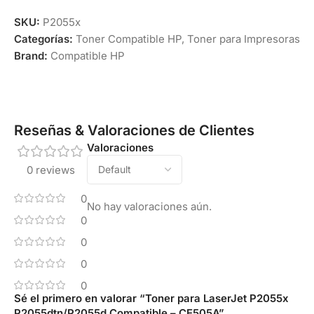
SKU:
P2055x
Categorías:
Toner Compatible HP
,
Toner para Impresoras
Brand:
Compatible HP
Reseñas & Valoraciones de Clientes
Valoraciones
0 reviews
0
No hay valoraciones aún.
0
0
0
0
Sé el primero en valorar “Toner para LaserJet P2055x
P2055dtn/P2055d Compatible – CE505A”