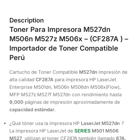
Description
Toner Para Impresora
M527dn
M506n M527z M506x – (CF287A
) –
Importador de Toner Compatible
Perú
Cartucho de Toner Compatible
M527dn
impresión de
alta calidad
CF287A
para impresora HP LaserJet
Enterprise M501dn, M506n M506dn M506x(Flow),
MFP M527z M527f M527dn con rendimiento hasta
9,000
páginas de impresión aproximadamente de
capacidad estándar
.
¿Qué tóner usa la impresora HP
LaserJet
M527dn
?
La impresora HP LaserJet de
SERIES
M501 M506
M527
utilizan el toner CF287A también llamado
87A
.