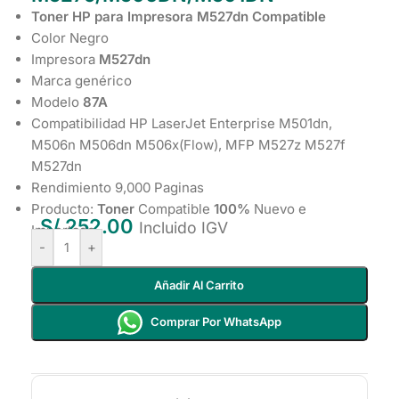
Toner HP para Impresora M527dn Compatible
Color Negro
Impresora
M527dn
Marca genérico
Modelo
87A
Compatibilidad HP LaserJet Enterprise M501dn,
M506n M506dn M506x(Flow), MFP M527z M527f
M527dn
Rendimiento 9,000 Paginas
Producto:
Toner
Compatible
100%
Nuevo e
S/
252.00
Incluido IGV
Importado
-
+
Añadir Al Carrito
Comprar Por WhatsApp