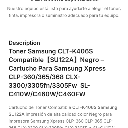
Nuestro equipo está listo para ayudarte a elegir el toner,
tinta, impresora o suministro adecuado para tu equipo.
Description
Toner Samsung
CLT-K406S
Compatible
【SU122A】
Negro –
Cartucho Para Samsung Xpress
CLP-360/365/368 CLX-
3300/3305fn/3305Fw SL-
C410W/C460W/C460FW
Cartucho de Toner Compatible
CLT-K406S Samsung
SU122A
impresión de alta calidad color
Negro
para
impresora Samsung Xpress CLP-360 CLP-365 CLP-
368 CLX-3300 CLX-3305fn CLX-3305Fw SL-C410W