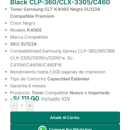
Black CLP-360/CLX-3305/C460
Toner Samsung CLT-K406S Negro SU122A
Compatible Premium
Color Negro
Modelo
K406S
Marca Compatible
SKU SU122A
Compatibilidad Samsung Xpress CLP-360/365/368
CLX-3300/3305fn/3305Fw SL-
C410W/C460W/C460FW
Rendimiento hasta 1,500 páginas de impresión
Tipo de Cartucho
Capacidad Estándar
Garantía 6 meses
Producto:
Toner
Compatible
Nuevo
e
Importado
S/
111.00
Incluido IGV
Incluye CHIP
-
+
Añadir Al Carrito
Comprar Por WhatsApp