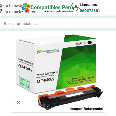
Llámanos
Skip to navigation
960072591
Skip to main content
Inicio
/
Toner para Impresoras
/
Toner Compatible Samsung
Click to enlarge