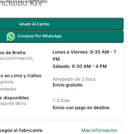
Incluido IGV
ble
Nuevo
e
Importado
Añadir Al Carrito
Comprar Por WhatsApp
Lunes a Viernes:
9:30 AM - 7
ina de Breña
la confirmación,
PM
Sábado:
9:30 AM - 4 PM
io en Lima y Callao
Alrededor de 2 hora
 previa
Envío gratuito
vendedor
s disponibles
1-3 Días
sporte de tu
Envío con pago en destino
según el fabricante
Más información