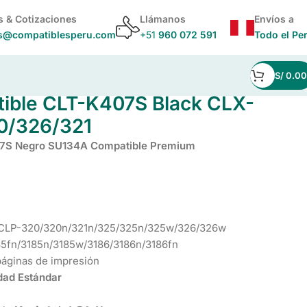
s & Cotizaciones
Llámanos
Envíos a
s@compatiblesperu.com
+51
960 072 591
Todo el Pe
S/
0.00
20/326/321
ible CLT-K407S Black CLX-
0/326/321
7S Negro SU134A Compatible Premium
 CLP-320/320n/321n/325/325n/325w/326/326w
5fn/3185n/3185w/3186/3186n/3186fn
páginas de impresión
dad Estándar