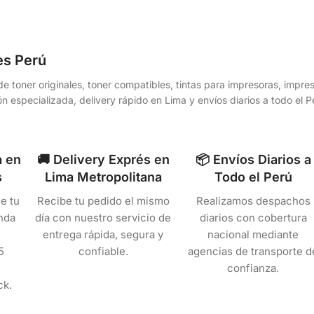
es Perú
e toner originales, toner compatibles, tintas para impresoras, impr
n especializada, delivery rápido en Lima y envíos diarios a todo el
a en
🚚 Delivery Exprés en
📦 Envíos Diarios a
s
Lima Metropolitana
Todo el Perú
e tu
Recibe tu pedido el mismo
Realizamos despachos
nda
día con nuestro servicio de
diarios con cobertura
entrega rápida, segura y
nacional mediante
5
confiable.
agencias de transporte d
confianza.
ck.