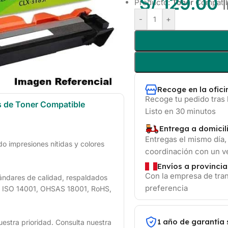
S/
129.00
Producto:
Toner
Compati
-
+
Recoge en la ofic
Recoge tu pedido tras 
s de Toner Compatible
Listo en 30 minutos
Entrega a domicil
Entregas el mismo día,
 impresiones nítidas y colores
coordinación con un 
Envíos a provincia
Con la empresa de tran
ándares de calidad, respaldados
preferencia
1, ISO 14001, OHSAS 18001, RoHS,
1 año de garantía 
uestra prioridad. Consulta nuestra