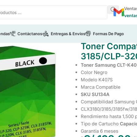
Venta
venta
endas
Contáctanos
Entregas & Envios
Formas De Pago
amsung
/
Toner Compatible CLT-K407S Black CLX-3185/CLP-3
Toner Compat
3185/CLP-32
Toner Samsung CLT-K40
Color Negro
Modelo K407S
Marca Compatible
SKU SU134A
Compatibilidad Samsung
CLX3180/3185/3185fw/318
Rendimiento hasta 1,500 
Tipo de Cartucho
Capaci
Garantía 6 meses