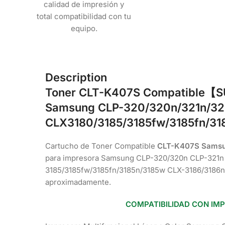
calidad de impresión y
total compatibilidad con tu
equipo.
Description
Toner
CLT-K407S
Compatible
【S
Samsung CLP-320/320n/321n/3
CLX3180/3185/3185fw/3185fn/31
Cartucho de Toner Compatible
CLT-K407S Sams
para impresora Samsung CLP-320/320n CLP-321
3185/3185fw/3185fn/3185n/3185w CLX-3186/3186n
aproximadamente.
COMPATIBILIDAD CON IM