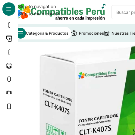
Skip to navigation
Skip to main content
Categoria & Productos
Promociones
Nuestras Ti
Inicio
/
Toner para Impresoras
/
Toner Compatible S