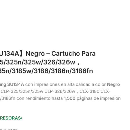
U134A】
Negro – Cartucho Para
25/325n/325w/326/326w，
85n/3185w/3186/3186n/3186fn
ung
SU134A
con impresiones en alta calidad a color
Negro
n CLP-325/325n/325w CLP-326/326w，CLX-3180 CLX-
/3186fn con rendimiento hasta
1,500
páginas de impresión
PRESORAS: