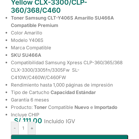
Yellow CLX-3300/CLP-
360/368/C460
Toner Samsung CLT-Y406S
Amarillo
SU466A
Compatible Premium
Color Amarillo
Modelo Y406S
Marca Compatible
SKU SU466A
Compatibilidad Samsung Xpress CLP-360/365/368
CLX-3300/3305fn/3305Fw SL-
C410W/C460W/C460FW
Rendimiento hasta 1,000 páginas de impresión
Tipo de Cartucho
Capacidad Estándar
Garantía 6 meses
Producto:
Toner
Compatible
Nuevo
e
Importado
Incluye CHIP
S/
111.00
Incluido IGV
-
+