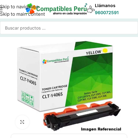
Llámanos
Skip to navigation
960072591
Skip to main content
Inicio
/
Toner para Impresoras
/
Toner Compatible Samsung
Click to enlarge