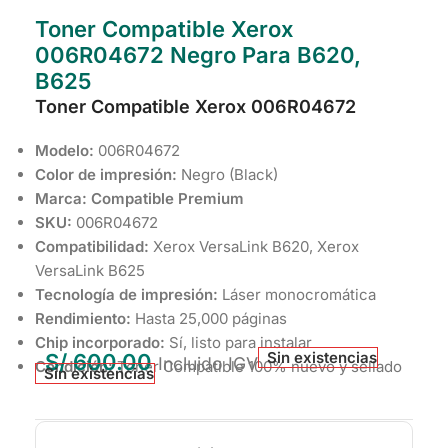
Toner Compatible Xerox
006R04672 Negro Para B620,
B625
Toner Compatible Xerox 006R04672
Modelo:
006R04672
Color de impresión:
Negro (Black)
Marca:
Compatible Premium
SKU:
006R04672
Compatibilidad:
Xerox VersaLink B620, Xerox
VersaLink B625
Tecnología de impresión:
Láser monocromática
Rendimiento:
Hasta 25,000 páginas
Chip incorporado:
Sí, listo para instalar
Sin existencias
S/
600.00
Incluido IGV
Condición:
Toner Compatible 100% nuevo y sellado
Sin existencias