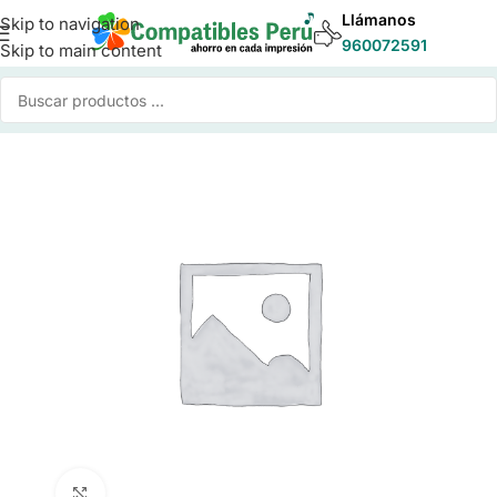
Llámanos
Skip to navigation
960072591
Skip to main content
Inicio
/
Toner para Impresoras
/
Toner Compatible Xerox
Click to enlarge