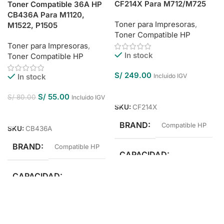
CF214X Para M712/M725
Toner Compatible 36A HP
CB436A Para M1120,
Toner para Impresoras
,
M1522, P1505
Toner Compatible HP
Toner para Impresoras
,
In stock
Toner Compatible HP
S/
249.00
In stock
Incluido IGV
Añadir Al Carrito
S/
55.00
S/
80.00
Incluido IGV
SKU:
CF214X
Añadir Al Carrito
BRAND
Compatible HP
SKU:
CB436A
BRAND
Compatible HP
CAPACIDAD
CAPACIDAD
Alto Rendimiento
Estándar Rendimiento
COLOR
Negro