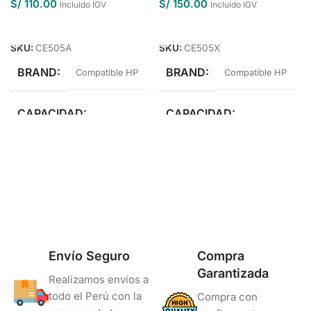
S/
110.00
S/
150.00
Incluido IGV
Incluido IGV
Añadir Al Carrito
Añadir Al Carrito
SKU:
CE505A
SKU:
CE505X
BRAND
BRAND
Compatible HP
Compatible HP
CAPACIDAD
CAPACIDAD
Estándar Rendimiento
Alto Rendimiento
COLOR
Negro
Envío Seguro
Compra
Garantizada
Realizamos envíos a
todo el Perú con la
Compra con