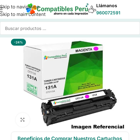
Llámanos
Skip to navigation
960072591
Skip to main content
Inicio
/
Toner para Impresoras
/
Toner Compatible HP
-24%
Click to enlarge
Beneficios de Comprar Nuestros Cartuchos