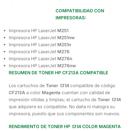
COMPATIBILIDAD CON
IMPRESORAS:
Impresora HP LaserJet
M251
Impresora HP LaserJet
M251nw
Impresora HP LaserJet
M251n
Impresora HP LaserJet
M276
Impresora HP LaserJet
M276n
Impresora HP LaserJet
M276nw
RESUMEN DE TONER HP CF213A COMPATIBLE
Los cartuchos de
Toner
131A
compatible de código
CF213A
a color
Magenta
cuentan con calidad de
impresión nítidas y limpias; el cartucho de
Toner
131A
que adquiere es compatible. No daña ni malogra su
impresora, puesto que sus componentes son nuevos.
RENDIMIENTO DE TONER HP
131A
COLOR MAGENTA