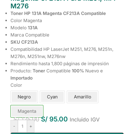
M276
Toner HP 131A Magenta CF213A Compatible
Color Magenta
Modelo
131A
Marca Compatible
SKU CF213A
Compatibilidad HP LaserJet M251, M276, M251n,
M276n, M251nw, M276nw
Rendimiento hasta 1,800 páginas de impresión
Producto:
Toner
Compatible
100%
Nuevo e
Importado
Color
Negro
Cyan
Amarillo
Magenta
S/
95.00
S/
125.00
Incluido IGV
-
+