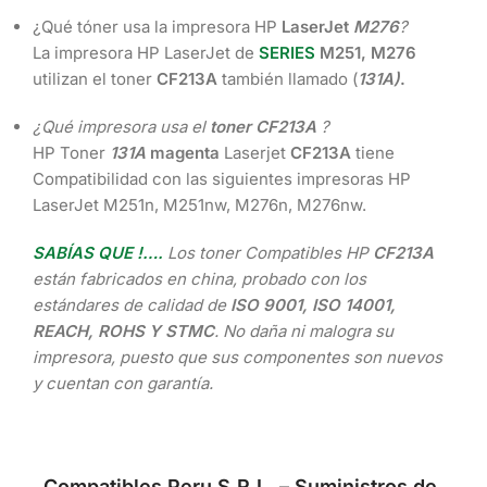
¿Qué tóner usa la impresora HP
LaserJet
M276
?
La impresora HP LaserJet de
SERIES
M251, M276
utilizan el toner
CF213A
también llamado (
131A)
.
¿Qué impresora usa el
toner CF213A
?
HP Toner
131A
magenta
Laserjet
CF213A
tiene
Compatibilidad con las siguientes impresoras HP
LaserJet M251n, M251nw, M276n, M276nw.
SABÍAS QUE !….
Los toner Compatibles HP
CF213A
están fabricados en china, probado con los
estándares de calidad de
ISO 9001, ISO 14001,
REACH, ROHS Y STMC
. No daña ni malogra su
impresora, puesto que sus componentes son nuevos
y cuentan con garantía.
Compatibles Peru S.R.L. – Suministros de