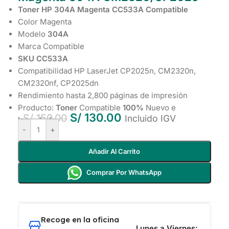
Toner HP 304A Magenta CC533A Compatible
Color Magenta
Modelo
304A
Marca Compatible
SKU CC533A
Compatibilidad HP LaserJet CP2025n, CM2320n,
CM2320nf, CP2025dn
Rendimiento hasta 2,800 páginas de impresión
Producto:
Toner
Compatible
100%
Nuevo e
S/
130.00
S/
150.00
Incluido IGV
Importado
-
+
Añadir Al Carrito
Comprar Por WhatsApp
Recoge en la oficina
Lunes a Viernes: