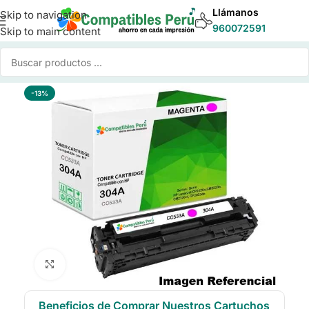
Llámanos
Skip to navigation
960072591
Skip to main content
Inicio
/
Toner para Impresoras
/
Toner Compatible HP
-13%
Click to enlarge
Beneficios de Comprar Nuestros Cartuchos