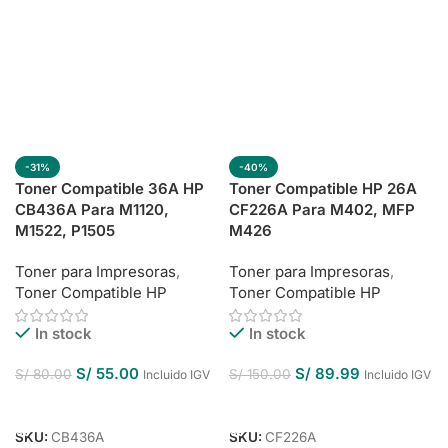
-31%
-40%
Toner Compatible 36A HP
Toner Compatible HP 26A
CB436A Para M1120,
CF226A Para M402, MFP
M1522, P1505
M426
Toner para Impresoras
,
Toner para Impresoras
,
Toner Compatible HP
Toner Compatible HP
In stock
In stock
S/
55.00
S/
89.99
S/
80.00
S/
150.00
Incluido IGV
Incluido IGV
Añadir Al Carrito
Añadir Al Carrito
SKU:
CB436A
SKU:
CF226A