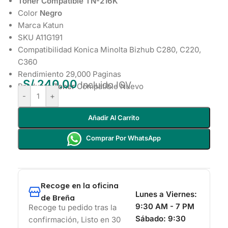
Toner Compatible TN-216K
Color
Negro
Marca Katun
SKU A11G191
Compatibilidad Konica Minolta Bizhub C280, C220,
C360
Rendimiento 29,000 Paginas
S/
240.00
Incluido IGV
Producto
Toner
Compatible Nuevo
-
+
Añadir Al Carrito
Comprar Por WhatsApp
Recoge en la oficina
Lunes a Viernes:
de Breña
9:30 AM - 7 PM
Recoge tu pedido tras la
Sábado:
9:30
confirmación, Listo en 30