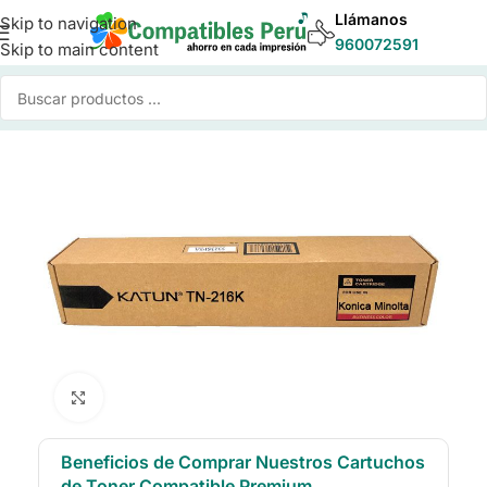
Llámanos
Skip to navigation
960072591
Skip to main content
cio
/
Toner para Impresoras
/
Toner Compatible Konica Minolta
Click to enlarge
Beneficios de Comprar Nuestros Cartuchos
de Toner Compatible Premium